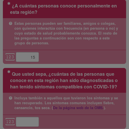
¿A cuántas personas conoce personalmente en
(Esta pregunta es obligatoria)
esta región?
Estas personas pueden ser familiares, amigos o colegas,
con quienes interactúa con frecuencia (en persona o no) y
cuyo estado de salud probablemente conozca. El resto de
las preguntas a continuación son con respecto a este
grupo de personas.
Que usted sepa, ¿cuántas de las personas que
(Esta pregunta es obligatoria)
conoce en esta región han sido diagnosticadas o
han tenido síntomas compatibles con COVID-19?
Incluya también a aquellos que tuvieron los síntomas y se
han recuperado. Los síntomas comunes incluyen fiebre,
cansancio, tos seca. (
De la página web de la OMS.
).