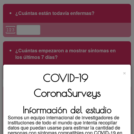
¿Cuántas están todavía enfermas?
¿Cuántas empezaron a mostrar síntomas en
los últimos 7 días?
×
COVID-19
CoronaSurveys
¿Cuántas de aquellas cuyos síntomas
comenzaron en los últimos 7 días se han
sometido a una prueba?
Información del estudio
Somos un equipo internacional de investigadores de
instituciones de todo el mundo que intenta recopilar
datos que puedan usarse para estimar la cantidad de
personas con síntomas compatibles con COVID-19 en