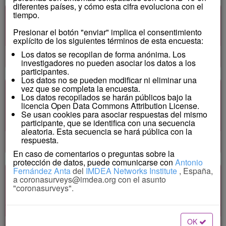
diferentes países, y cómo esta cifra evoluciona con el
tiempo.
¿Cuántas de estas pruebas resultaron
positivas?
Presionar el botón "enviar" implica el consentimiento
explícito de los siguientes términos de esta encuesta:
Los datos se recopilan de forma anónima. Los
investigadores no pueden asociar los datos a los
participantes.
Los datos no se pueden modificar ni eliminar una
vez que se completa la encuesta.
¿Cuántas de las personas que conoce
Los datos recopilados se harán públicos bajo la
personalmente han sido vacunadas contra la
licencia Open Data Commons Attribution License.
Se usan cookies para asociar respuestas del mismo
COVID-19?
participante, que se identifica con una secuencia
aleatoria. Esta secuencia se hará pública con la
respuesta.
En caso de comentarios o preguntas sobre la
protección de datos, puede comunicarse con
Antonio
Fernández Anta
del
IMDEA Networks Institute
, España,
Si usted se pone enfermo, ¿Cuántas de las
a
coronasurveys@imdea.org
con el asunto
"coronasurveys".
personas que conoce personalmente lo
sabrían?
OK